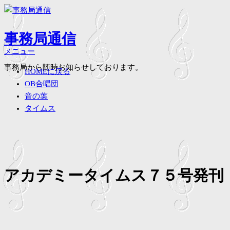
コ
ン
テ
事務局通信
ン
メニュー
ツ
事務局から随時お知らせしております。
へ
HOMEに戻る
ス
OB合唱団
キ
音の葉
ッ
タイムス
プ
アカデミータイムス７５号発刊