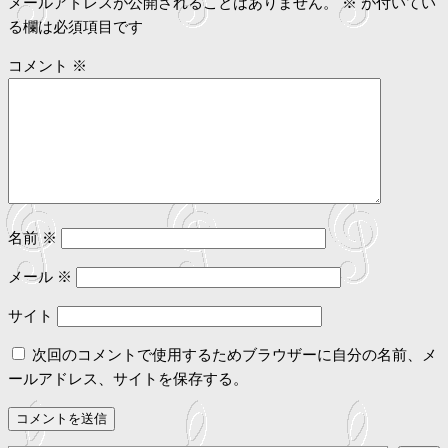
ビ
メールアドレスが公開されることはありません。
※
が付いてい
る欄は必須項目です
ゲ
コメント
※
ー
シ
ョ
ン
名前
※
メール
※
サイト
次回のコメントで使用するためブラウザーに自分の名前、メ
ールアドレス、サイトを保存する。