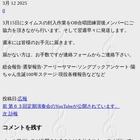
3月
12
2025
0
3月15日にタイムスの封入作業をOB合唱団練習後メンバーにご
協力を頂きながら行います。そして翌週早々に発送します。
週末には皆様のお手元に届きます。
届かない方は、お手数ですが連絡フォームからご連絡下さい。
総会報告·選挙報告·アーリーサマー·ソングブックアンケート·陽
ちゃん生誕100年ステージ·現役各種報告などなど
投稿日:
広報
過
投
前
第６３回定期演奏会のYouTubeが公開されています。
去
次
次
訃報
稿
の
の
コメントを残す
投
投
ナ
稿
稿