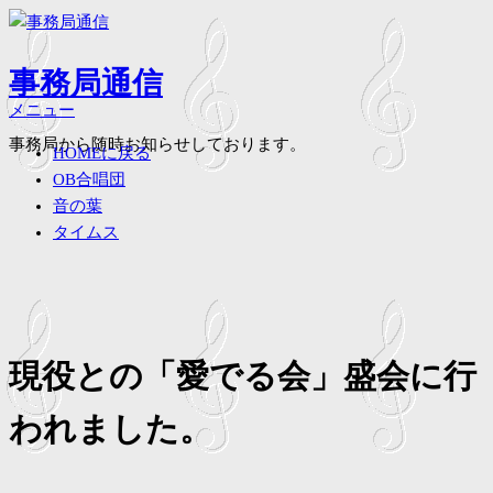
コ
ン
テ
事務局通信
ン
メニュー
ツ
事務局から随時お知らせしております。
へ
HOMEに戻る
ス
OB合唱団
キ
音の葉
ッ
タイムス
プ
現役との「愛でる会」盛会に行
われました。