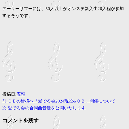
アーリーサマーには、50人以上がオンステ新入生20人程が参加
するそうです。
投稿日:
広報
過
投
前
ＯＢの皆様へ「愛でる会2024現役&ＯＢ」開催について
去
次
次
愛でる会の合同曲音源を公開いたします
稿
の
の
コメントを残す
投
投
ナ
稿
稿