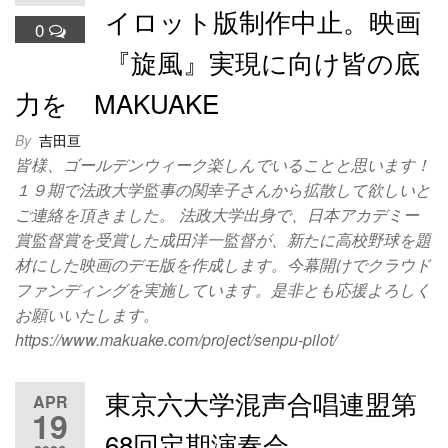
イロット版制作中止。映画
0
『旋風』実現に向け皆の底
力を MAKUAKE
By
吉田亘
皆様、ゴールデンウィーク楽しんでいることと思います！
１９期で法政大学監事の関幸子さんから拡散して欲しいと
ご連絡を頂きました。 法政大学出身で、日本アカデミー
賞監督賞を受賞した成田洋一監督が、新たに高校野球を題
材にした映画のデモ版を作成します。今幕開けでクラウド
ファンディングを実施しています。是非とも応援よろしく
お願いいたします。
https://www.makuake.com/project/senpu-pilot/
東京六大学混声合唱連盟第
APR
19
68回定期演奏会