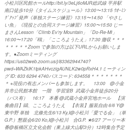
小松川区民館ホールhttp://bit.ly/3eLj6oMJR総武線 平井駅
南口徒歩10分《タイムスケジュール》13:00〜13:15 ｳｵｰﾐﾝ
ｸﾞｱｯﾌﾟ発声《単独ステージ練習》13:15〜14:50 「やさし
い魚」《現役との合同ステージ練習》15:00〜15:50 じー
まさんLesson「Climb Ev’ry Mountain」「Do-Re-Mi」
16:00〜17:20「鴎」「こころようたえ」17:30 撤収＊＊＊
＊＊＊＊＊Zoom で参加の方は以下URLからお願いしま
す。●Zoomミーティング
https://us02web.zoom.us/j/83362944740?
pwd=WAZkIK1tpkAHvczigAUNLK2w0pRxH4.1ミーティン
グ ID: 833 6294 4740パスコード: 634558＊＊＊＊＊＊＊
＊ ※現役の有志メンバーも参加します。 13:00 @小金
井市公民館本館 一階 学習室B 武蔵小金井徒歩20分
（バス有） 16:17 本番 @武蔵小金井宮地ホール 【演
奏曲目】鷗、こころようたえ 【衣装】服装自由 6/6 Y@
東中野 単独 北條先生6/13 Ky,I@小松川「愛でる会」（単
G.P.）懇親会6/20 Ko,I@小松川 合G.P. ★6/27 アーリー本
番@板橋区立文化会館（東上線大山駅3分）12時集合予定