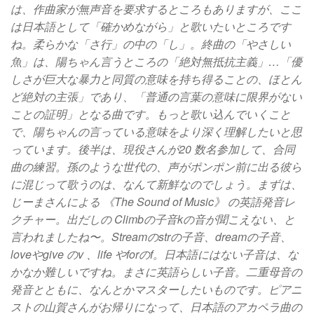
は、作曲家が無声音を要求するところもありますが、ここ
は日本語として「確かめながら」と歌いたいところです
ね。柔らかな「さ行」の中の「し」。終曲の「やさしい
魚」は、陽ちゃん言うところの「絶対無抵抗主義」…「優
しさが巨大な暴力と同質の意味を持ち得ることの、ほとん
ど絶対の主張」であり、「普通の言葉の意味に限界がない
ことの証明」となる曲です。もっと歌い込んでいくこと
で、陽ちゃんの言っている意味をより深く理解したいと思
っています。後半は、現役さんが20 数名参加して、合同
曲の練習。孫のような世代の、声がポンポン前に出る彼ら
に混じって歌うのは、なんて新鮮なのでしょう。まずは、
じーまさんによる 《The Sound of Music》 の英語発音レ
クチャー。出だしの Climbの子音kの音が聞こえない、と
言われましたね〜。Streamのstrの子音、dreamの子音、
loveやgive のv 、life やforのf。日本語にはない子音は、な
かなか難しいですね。まさに英語らしい子音。二重母音の
発音とともに、なんとかマスターしたいものです。ピアニ
ストの山賀さんがお帰りになって、日本語のアカペラ曲の