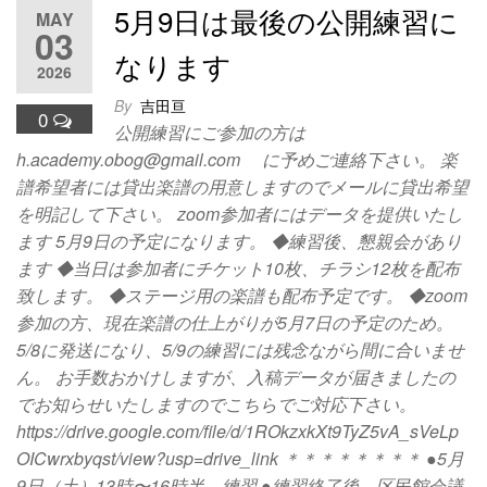
5月9日は最後の公開練習に
MAY
03
なります
2026
By
吉田亘
0
公開練習にご参加の方は
h.academy.obog@gmail.com に予めご連絡下さい。 楽
譜希望者には貸出楽譜の用意しますのでメールに貸出希望
を明記して下さい。 zoom参加者にはデータを提供いたし
ます 5月9日の予定になります。 ◆練習後、懇親会があり
ます ◆当日は参加者にチケット10枚、チラシ12枚を配布
致します。 ◆ステージ用の楽譜も配布予定です。 ◆zoom
参加の方、現在楽譜の仕上がりが5月7日の予定のため。
5/8に発送になり、5/9の練習には残念ながら間に合いませ
ん。 お手数おかけしますが、入稿データが届きましたの
でお知らせいたしますのでこちらでご対応下さい。
https://drive.google.com/file/d/1ROkzxkXt9TyZ5vA_sVeLp
OICwrxbyqst/view?usp=drive_link ＊＊＊＊＊＊＊＊ ●5月
9日（土）13時〜16時半 練習 ●練習終了後、区民館会議