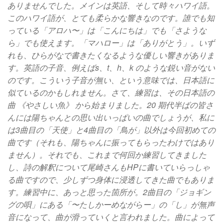
ありませんでした。メインは英語、そして時々ハワイ語。
このハワイ語が、とても柔らかな響きなのです。誰でも知
っている「アロハ〜」は「こんにちは」でも「さような
ら」でも使えます。「マハロー」は「ありがとう」。いず
れも、ひらがなで書きたくなるような優しい響きがありま
す。英語の子音、例えばs、t、h、k のような鋭い音がない
のです。こういう子音が無い、という意味では、日本語に
似ているのかもしれません。さて、練習は、その日本語の
曲 《やさしい魚》 から始まりました。20 期代半ばの皆さ
んには陽ちゃんとの思い出いっぱいの曲でしょうが、私に
は3曲目の「天使」と4曲目の「鳥が」以外は今回初めての
曲です（それも、陽ちゃんに振ってもらったわけではあり
ません）。それでも、これまで何回か練習してきました
し、詩の解釈について尾崎さんもHPに書いていらっしゃ
る曲ですので、少しずつ身体に浸透してきた曲でもありま
す。練習中に、あっと思った箇所が。2曲目の「ジョギン
グの唄」にある「〜たしかーめながらー」の「し」が無声
音になって、曲が滑っていくと言われました。曲によって