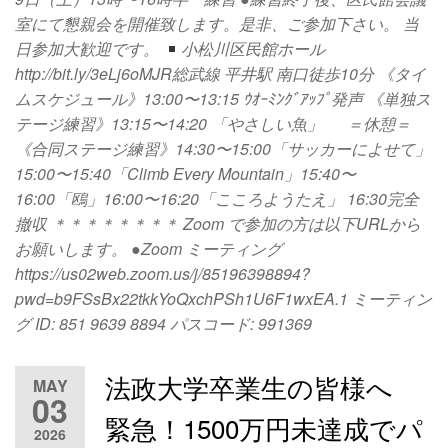
室にて懇親会を開催致します。是非、ご参加下さい。 当
日参加大歓迎です。
小松川区民館ホール
http://bit.ly/3eLj6oMJR総武線 平井駅 南口徒歩10分 《タイ
ムスケジュール》13:00〜13:15 ｳｵｰﾐﾝｸﾞｱｯﾌﾟ発声 《単独ス
テージ練習》13:15〜14:20 「やさしい魚」 ＝休憩＝
《合同ステージ練習》14:30〜15:00「サッカーによせて」
15:00〜15:40「Climb Every Mountain」15:40〜
16:00「鴎」16:00〜16:20「こころようたえ」 16:30完全
撤収 ＊＊＊＊＊＊＊＊ Zoom で参加の方は以下URLから
お願いします。 ●Zoom ミーティング
https://us02web.zoom.us/j/85196398894?
pwd=b9FSsBx22tkkYoQxchPSh1U6F1wxEA.1 ミーティン
グ ID: 851 9639 8894 パスコード: 991369
法政大学卒業生の皆様へ
MAY
03
緊急！1500万円未達成でパ
2026