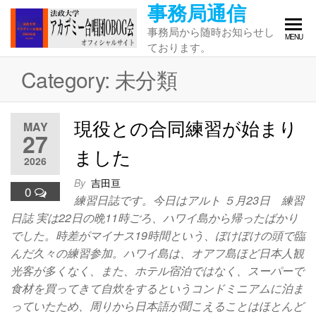
事務局通信
Skip
to
事務局から随時お知らせし
MENU
the
ております。
content
Category:
未分類
現役との合同練習が始まり
MAY
27
ました
2026
By
吉田亘
0
練習日誌です。今日はアルト ５月23日 練習
日誌 実は22日の晩11時ごろ、ハワイ島から帰ったばかり
でした。時差がマイナス19時間という、ぼけぼけの頭で臨
んだ久々の練習参加。ハワイ島は、オアフ島ほど日本人観
光客が多くなく、また、ホテル宿泊ではなく、スーパーで
食材を買ってきて自炊をするというコンドミニアムに泊ま
っていたため、周りから日本語が聞こえることはほとんど