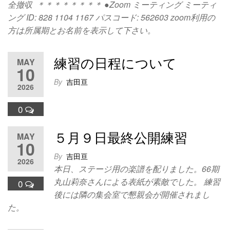
全撤収 ＊＊＊＊＊＊＊＊ ●Zoom ミーティング ミーティ
ング ID: 828 1104 1167 パスコード: 562603 zoom利用の
方は所属期とお名前を表示して下さい。
練習の日程について
MAY
10
By
吉田亘
2026
0
５月９日最終公開練習
MAY
10
By
吉田亘
2026
本日、ステージ用の楽譜を配りました。66期
丸⼭莉奈さんによる表紙が素敵でした。 練習
0
後には隣の集会室で懇親会が開催されまし
た。