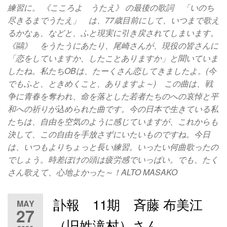
練習に。 《こころよ うたえ》 の最後の歌詞 「いのち
尽きるまでうたえ」 は、77歳目前にして、いつまで歌え
るかなぁ、などと、ふと現実に引き戻されてしまいます。
《鷗》 をうたうにあたり、尾崎さんが、現役の皆さんに
「恋をしていますか、したことありますか」と聞いていま
したね。私たちOBは、たーくさん恋してきましたよ。(今
でもふと、ときめくこと、ありますよ～) この曲は、戦
争に青春を奪われ、命を落とした若者たちのへの哀悼と平
和への祈りが込められた曲です。今の日本で生きている私
たちは、自由を空気のように感じていますが、これからも
決して、この自由を手放さずにいたいものですね。今日
は、いつもよりちょっと長い練習。いったい何曲歌ったの
でしょう。時差ぼけの頭は疲労感でいっぱい。でも、たく
さん歌えて、心地よかった～！ALTO MASAKO
訃報 11期 斉藤 布美江
MAY
27
（旧姓滝村）さん