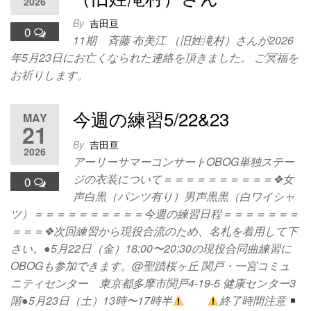
2026
By
吉田亘
0
11期 斉藤 布美江 （旧姓滝村）さんが2026
年5月23日にお亡くなられた連絡を頂きました。 ご冥福を
お祈りします。
今週の練習5/22&23
MAY
21
By
吉田亘
2026
アーリーサマーコンサートOBOG単独ステー
ジの衣装について＝＝＝＝＝＝＝＝＝＝❖女
0
声白黒（パンツ有り）男声黒黒（白ワイシャ
ツ）＝＝＝＝＝＝＝＝＝＝今週の練習日程＝＝＝＝＝＝＝
＝＝＝❖次回練習から現役合流のため、名札を着用して下
さい。●5月22日（金）18:00〜20:30の現役合同曲練習に
OBOGも参加できます。@聖蹟桜ヶ丘 関戸・一宮コミュ
ニティセンター 東京都多摩市関戸4-19-5 健康センター3
階●5月23日（土）13時〜17時半
終了時間注意