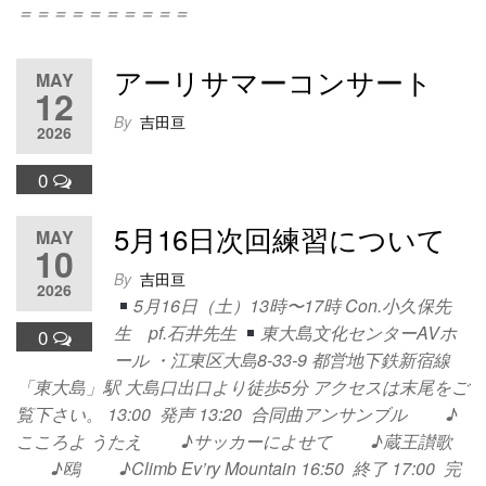
＝＝＝＝＝＝＝＝＝＝
アーリサマーコンサート
MAY
12
By
吉田亘
2026
0
5月16日次回練習について
MAY
10
By
吉田亘
2026
5月16日（土）13時〜17時 Con.小久保先
生 pf.石井先生
東大島文化センターAVホ
0
ール ・江東区大島8-33-9 都営地下鉄新宿線
「東大島」駅 大島口出口より徒歩5分 アクセスは末尾をご
覧下さい。 13:00 発声 13:20 合同曲アンサンブル ♪
こころよ うたえ ♪サッカーによせて ♪蔵王讃歌
♪鴎 ♪Climb Ev’ry Mountain 16:50 終了 17:00 完